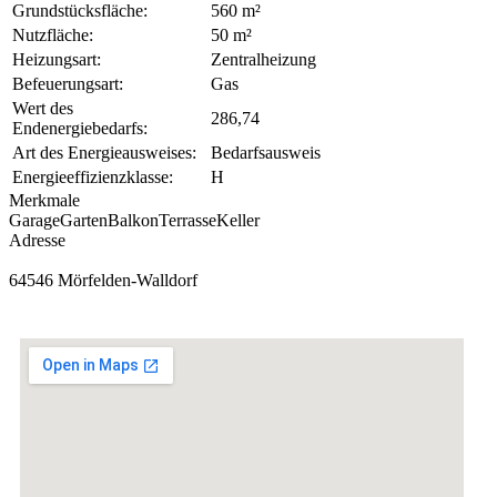
Grundstücksfläche:
560 m²
Nutzfläche:
50 m²
Heizungsart:
Zentralheizung
Befeuerungsart:
Gas
Wert des
286,74
Endenergiebedarfs:
Art des Energieausweises:
Bedarfsausweis
Energieeffizienzklasse:
H
Merkmale
Garage
Garten
Balkon
Terrasse
Keller
Adresse
64546 Mörfelden-Walldorf