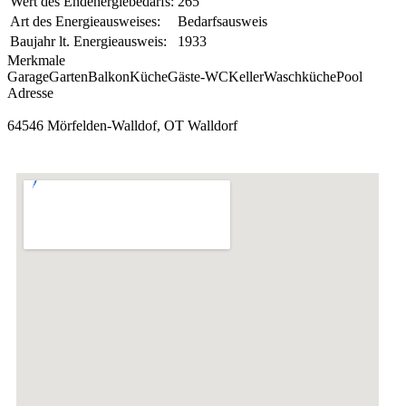
Wert des Endenergiebedarfs:
265
Art des Energieausweises:
Bedarfsausweis
Baujahr lt. Energieausweis:
1933
Merkmale
Garage
Garten
Balkon
Küche
Gäste-WC
Keller
Waschküche
Pool
Adresse
64546 Mörfelden-Walldof, OT Walldorf