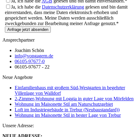
Ja, ich habe die
AGB
gelesen und bin damit einverstanden.*
Ja, ich habe die
Datenschutzerklärung
gelesen und bin damit
einverstanden, dass meine Daten elektronisch erhoben und
gespeichert werden. Meine Daten werden ausschließlich
zweckgebunden zur Bearbeitung meiner Anfrage genutzt.*
Anfrage jetzt absenden
Ansprechpartner
Joachim Schön
info@vongagern.de
06105-97677-0
06105-97677 - 22
Neue Angebote
Einfamilienhaus mit großem Süd-Westgarten in begehrter
Villenlage von Walldorf
2-Zimmer-Wohnung mit Loggia in guter Lage von Mörfelden
Wohnung im Maisonette Stil am Naturschutzgebiet
Loft im Industriegebäude in Trebur (Neubaustandard))
Wohnung im Maisonette Stil in bester Lage von Trebur
Unsere Adresse:
NEUE ADRESSE: