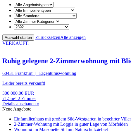
Zurücksetzen
Alle anzeigen
VERKAUFT!
Ruhig gelegene 2-Zimmerwohnung mit Blic
60431 Frankfurt | Eigentumswohnung
Leider bereits verkauft!
300.000,00 EUR
71,5m²
2 Zimmer
Details anschauen »
Neue Angebote
Einfamilienhaus mit großem Süd-Westgarten in begehrter Ville
2-Zimmer-Wohnung mit Loggia in guter Lage von Mörfelden
Wohnung im Maisonette Stil am Naturschutzgebiet