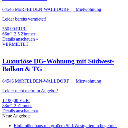
64546 MöRFELDEN-WALLDORF | Mietwohnung
Leider bereits vermietet!
550,00 EUR
66m²
2,5 Zimmer
Details anschauen »
VERMIETET
Luxuriöse DG-Wohnung mit Südwest-
Balkon & TG
64546 MöRFELDEN-WALLDORF | Mietwohnung
Leider nicht mehr im Angebot!
1.190,00 EUR
88m²
2 Zimmer
Details anschauen »
Neue Angebote
Einfamilienhaus mit großem Süd-Westgarten in begehrter