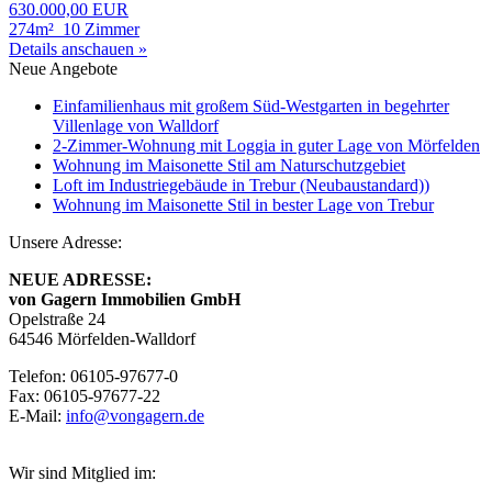
630.000,00 EUR
274m²
10 Zimmer
Details anschauen »
Neue Angebote
Einfamilienhaus mit großem Süd-Westgarten in begehrter
Villenlage von Walldorf
2-Zimmer-Wohnung mit Loggia in guter Lage von Mörfelden
Wohnung im Maisonette Stil am Naturschutzgebiet
Loft im Industriegebäude in Trebur (Neubaustandard))
Wohnung im Maisonette Stil in bester Lage von Trebur
Unsere Adresse:
NEUE ADRESSE:
von Gagern
Immobilien GmbH
Opelstraße 24
64546 Mörfelden-Walldorf
Telefon: 06105-97677-0
Fax: 06105-97677-22
E-Mail:
info@vongagern.de
Wir sind Mitglied im: